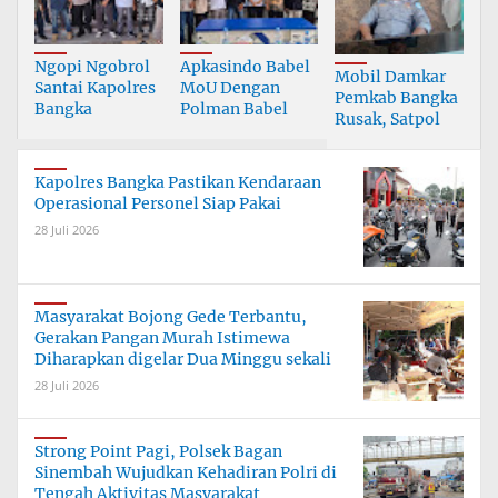
Ngopi Ngobrol
Apkasindo Babel
Mobil Damkar
Santai Kapolres
MoU Dengan
Pemkab Bangka
Bangka
Polman Babel
Rusak, Satpol
Bersama
PP Pusing Atasi
Wartawan
Kebakaran
Kapolres Bangka Pastikan Kendaraan
Operasional Personel Siap Pakai
28 Juli 2026
Masyarakat Bojong Gede Terbantu,
Gerakan Pangan Murah Istimewa
Diharapkan digelar Dua Minggu sekali
28 Juli 2026
Strong Point Pagi, Polsek Bagan
Sinembah Wujudkan Kehadiran Polri di
Tengah Aktivitas Masyarakat