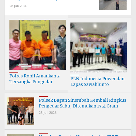
28 Juli 2026
Polres Rohil Amankan 2
PLN Indonesia Power dan
Tersangka Pengedar
Lapas Sawahlunto
Narkoba, Sita 17,95 Gram
Kolaborasi Cetak Warga
Sabu dan 1,79 Gram Ganja
Binaan Mandiri Lewat
Polsek Bagan Sinembah Kembali Ringkus
Pemanfaatan FAB
Pengedar Sabu, Ditemukan 17,4 Gram
25 Juli 2026