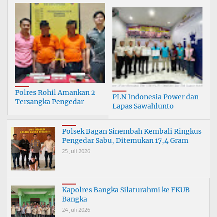
Polres Rohil Amankan 2
PLN Indonesia Power dan
Tersangka Pengedar
Lapas Sawahlunto
Narkoba, Sita 17,95 Gram
Kolaborasi Cetak Warga
Sabu dan 1,79 Gram Ganja
Binaan Mandiri Lewat
Polsek Bagan Sinembah Kembali Ringkus
Pemanfaatan FAB
Pengedar Sabu, Ditemukan 17,4 Gram
25 Juli 2026
Kapolres Bangka Silaturahmi ke FKUB
Bangka
24 Juli 2026