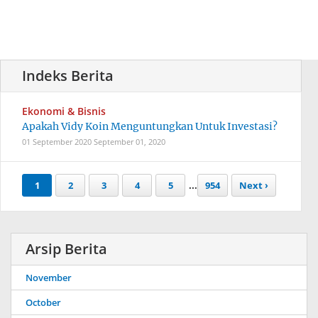
Ekonomi & Bisnis
Apakah Vidy Koin Menguntungkan Untuk Investasi?
01 September 2020
September 01, 2020
1
2
3
4
5
...
954
Next ›
Arsip Berita
November
October