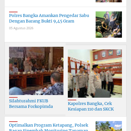
Polres Bangka Amankan Pengedar Sabu
Dengan Barang Bukti 9,45 Gram
05 Agustus 2026
Silahturahmi FKUB
Kapolres Bangka, Cek
Bersama Forkopimda
Kesiapan 110 dan SKCK
Bangka
Optimalkan Program Ketapang, Polsek
Bagan Sinembah Monitoring Tanaman