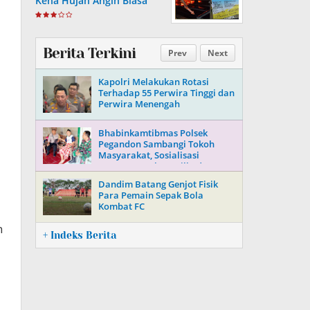
Kena Hujan Angin Biasa
Berita Terkini
Prev
Next
Kapolri Melakukan Rotasi
Terhadap 55 Perwira Tinggi dan
Perwira Menengah
Bhabinkamtibmas Polsek
Pegandon Sambangi Tokoh
Masyarakat, Sosialisasi
Keamanan Jelang Pilkada 2024
Dandim Batang Genjot Fisik
Para Pemain Sepak Bola
Kombat FC
n
+ Indeks Berita