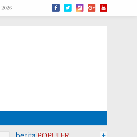
s 2026
berita
POPULER
+