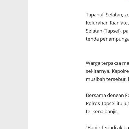
Tapanuli Selatan, 
Kelurahan Rianiate
Selatan (Tapsel), 
tenda penampungan
Warga terpaksa men
sekitarnya. Kapolr
musibah tersebut, l
Bersama dengan Fo
Polres Tapsel itu 
terkena banjir.
“Banjir terjadi aki