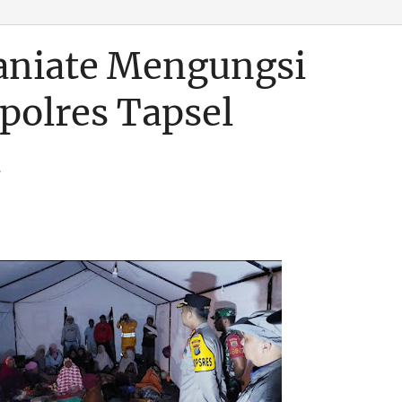
aniate Mengungsi
apolres Tapsel
i