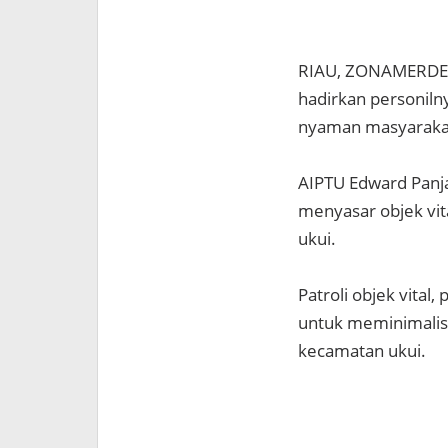
RIAU, ZONAMERDEKA.
hadirkan personil
nyaman masyarakat 
AIPTU Edward Panjai
menyasar objek vit
ukui.
Patroli objek vita
untuk meminimalisi
kecamatan ukui.