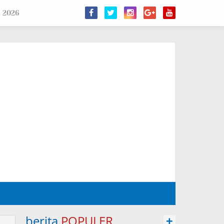
s 2026
berita
POPULER
+