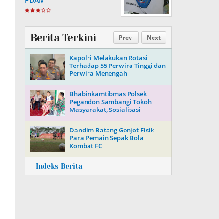
PDAM
,
Berita Terkini
Prev
Next
Kapolri Melakukan Rotasi
Terhadap 55 Perwira Tinggi dan
Perwira Menengah
Bhabinkamtibmas Polsek
Pegandon Sambangi Tokoh
Masyarakat, Sosialisasi
Keamanan Jelang Pilkada 2024
Dandim Batang Genjot Fisik
Para Pemain Sepak Bola
Kombat FC
+ Indeks Berita