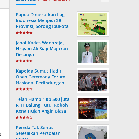
Papua Dimekarkan Lagi,
Indonesia Menjadi 38
Provinsi, Sorong Ibukota
Provinsi ke 38
Jabat Kades Wonorejo,
Hisyam Ali Siap Majukan
Desanya
Kapolda Sumut Hadiri
Open Ceremony Forum
Nasional Perlindungan
Anak ke-V Tahun 2022
Telan Hampir Rp 500 juta,
RTH Balung Tutul Roboh
Kena Hujan Angin Biasa
Pemda Tak Serius
s
Selesaikan Persoalan