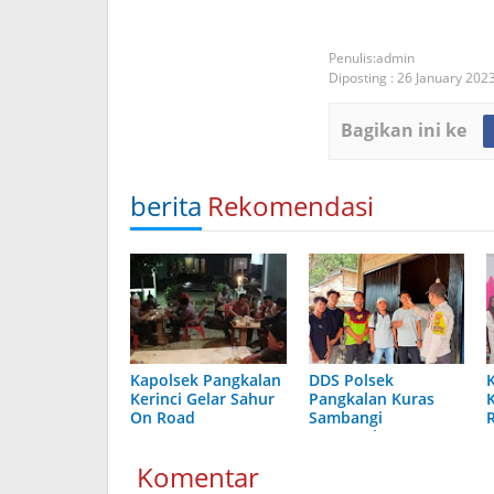
admin
Diposting :
26 January 202
Bagikan ini ke
berita
Rekomendasi
Kapolsek Pangkalan
DDS Polsek
Kerinci Gelar Sahur
Pangkalan Kuras
K
On Road
Sambangi
Masyarakat
Komentar