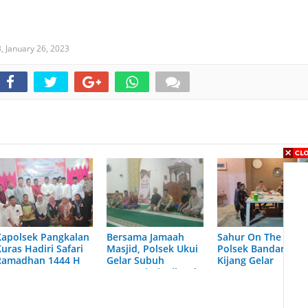
3,
January 26, 2023
Kapolsek Pangkalan
Bersama Jamaah
Sahur On The Road
uras Hadiri Safari
Masjid, Polsek Ukui
Polsek Bandar Sei
Ramadhan 1444 H
Gelar Subuh
Kijang Gelar
Harmoni Di Wilayah
Bersama Pengguna
Hukumnya
Jalan dan Anak
Motor