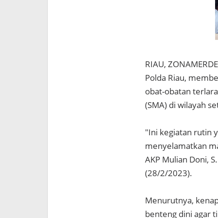
RIAU, ZONAMERDEKA
Polda Riau, member
obat-obatan terlar
(SMA) di wilayah s
"Ini kegiatan rutin
menyelamatkan mas
AKP Mulian Doni, S
(28/2/2023).
Menurutnya, kenapa
benteng dini agar 