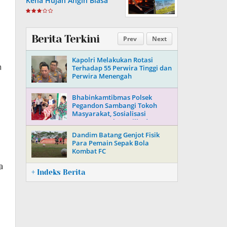
Kena Hujan Angin Biasa
Berita Terkini
Prev
Next
Kapolri Melakukan Rotasi
n
Terhadap 55 Perwira Tinggi dan
Perwira Menengah
Bhabinkamtibmas Polsek
Pegandon Sambangi Tokoh
Masyarakat, Sosialisasi
Keamanan Jelang Pilkada 2024
Dandim Batang Genjot Fisik
Para Pemain Sepak Bola
Kombat FC
a
+ Indeks Berita