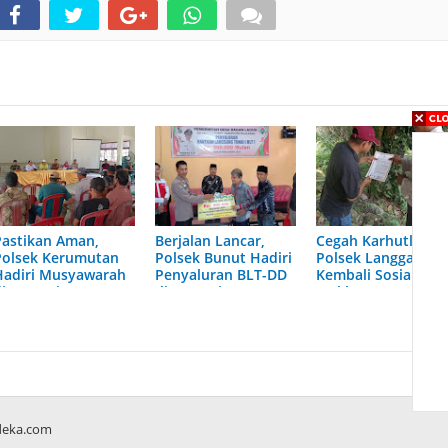
Pastikan Aman,
Berjalan Lancar,
Cegah Karhutlah,
Polsek Kerumutan
Polsek Bunut Hadiri
Polsek Langgam
Hadiri Musyawarah
Penyaluran BLT-DD
Kembali Sosialisasi
di Desa Binaan
di Desa Binaan
Maklumat Kapolda
Riau
deka.com