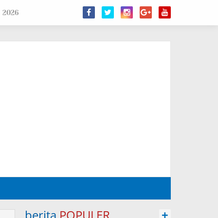
s 2026
berita
POPULER
+