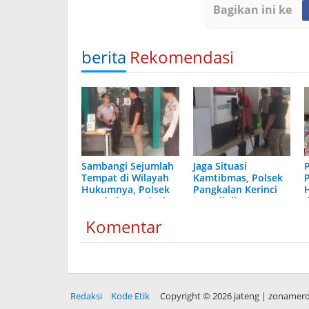
Bagikan ini ke
berita
Rekomendasi
Sambangi Sejumlah
Jaga Situasi
Tempat di Wilayah
Kamtibmas, Polsek
Hukumnya, Polsek
Pangkalan Kerinci
Pangkalan Kerinci
Patroli di SPBU
Giatkan Patroli
Komentar
Rutin
Redaksi
Kode Etik
Copyright ©
2026 jateng | zonamer