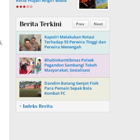
Kena Hujan Angin Biasa
Berita Terkini
Prev
Next
Kapolri Melakukan Rotasi
i,
Terhadap 55 Perwira Tinggi dan
Perwira Menengah
Bhabinkamtibmas Polsek
Pegandon Sambangi Tokoh
Masyarakat, Sosialisasi
Keamanan Jelang Pilkada 2024
Dandim Batang Genjot Fisik
Para Pemain Sepak Bola
Kombat FC
+ Indeks Berita