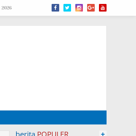
s 2026
berita
POPULER
+