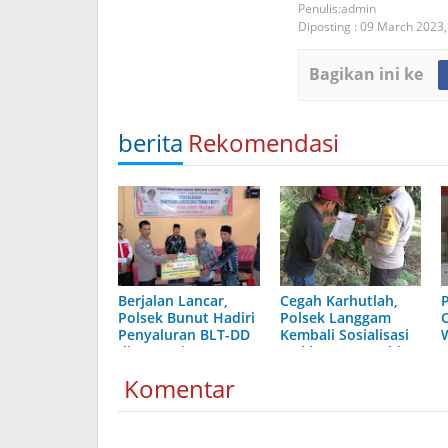
admin
Diposting :
09 March 2023
Bagikan ini ke
berita
Rekomendasi
Berjalan Lancar,
Cegah Karhutlah,
Polsek Bunut Hadiri
Polsek Langgam
Penyaluran BLT-DD
Kembali Sosialisasi
di Desa Binaan
Maklumat Kapolda
Riau
Komentar