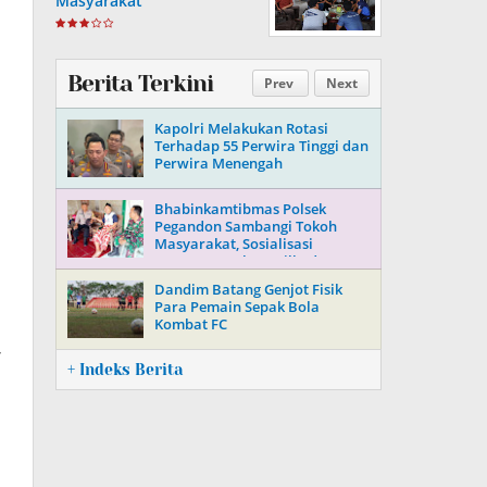
Masyarakat
Berita Terkini
Prev
Next
Kapolri Melakukan Rotasi
Terhadap 55 Perwira Tinggi dan
Perwira Menengah
Bhabinkamtibmas Polsek
Pegandon Sambangi Tokoh
Masyarakat, Sosialisasi
Keamanan Jelang Pilkada 2024
Dandim Batang Genjot Fisik
Para Pemain Sepak Bola
Kombat FC
r
+ Indeks Berita