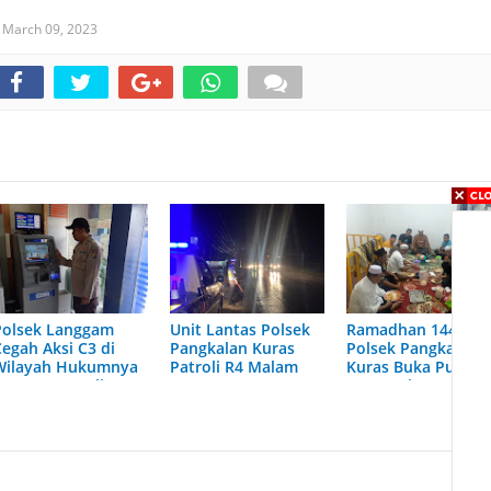
,
March 09, 2023
Polsek Langgam
Unit Lantas Polsek
Ramadhan 1444 H,
Cegah Aksi C3 di
Pangkalan Kuras
Polsek Pangkalan
Wilayah Hukumnya
Patroli R4 Malam
Kuras Buka Puasa
Dengan Patroli
Harmoni
Rutin