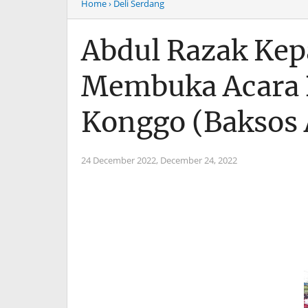
Home
› Deli Serdang
Abdul Razak Kep
Membuka Acara Ba
Konggo (Baksos 
24 December 2022,
December 24, 2022