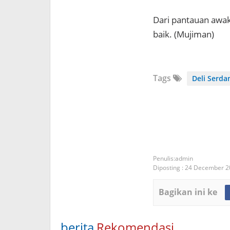
Dari pantauan awak
baik. (Mujiman)
Tags
Deli Serda
admin
Diposting :
24 December 2
Bagikan ini ke
berita
Rekomendasi