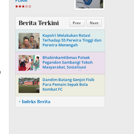
PDAM
Berita Terkini
Prev
Next
Kapolri Melakukan Rotasi
Terhadap 55 Perwira Tinggi dan
Perwira Menengah
Bhabinkamtibmas Polsek
Pegandon Sambangi Tokoh
Masyarakat, Sosialisasi
n
Keamanan Jelang Pilkada 2024
Dandim Batang Genjot Fisik
Para Pemain Sepak Bola
Kombat FC
+ Indeks Berita