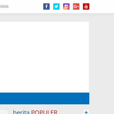
 2026
berita
POPULER
+