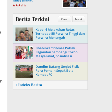
Masyarakat
Berita Terkini
Prev
Next
Kapolri Melakukan Rotasi
m
Terhadap 55 Perwira Tinggi dan
Perwira Menengah
Bhabinkamtibmas Polsek
Pegandon Sambangi Tokoh
Masyarakat, Sosialisasi
Keamanan Jelang Pilkada 2024
Dandim Batang Genjot Fisik
Para Pemain Sepak Bola
Kombat FC
an
+ Indeks Berita