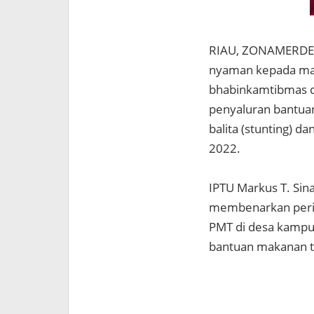
RIAU, ZONAMERDEK
nyaman kepada masy
bhabinkamtibmas de
penyaluran bantua
balita (stunting) d
2022.
IPTU Markus T. Sina
membenarkan peri
PMT di desa kampun
bantuan makanan 