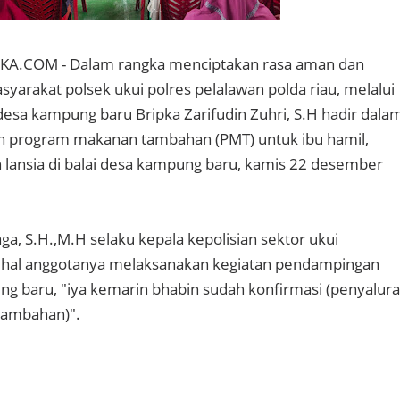
A.COM - Dalam rangka menciptakan rasa aman dan
arakat polsek ukui polres pelalawan polda riau, melalui
sa kampung baru Bripka Zarifudin Zuhri, S.H hadir dala
n program makanan tambahan (PMT) untuk ibu hamil,
an lansia di balai desa kampung baru, kamis 22 desember
ga, S.H.,M.H selaku kepala kepolisian sektor ukui
hal anggotanya melaksanakan kegiatan pendampingan
g baru, "iya kemarin bhabin sudah konfirmasi (penyalur
tambahan)".