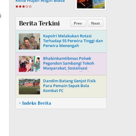
Kena Hujan Angin Biasa
i
Berita Terkini
Prev
Next
Kapolri Melakukan Rotasi
Terhadap 55 Perwira Tinggi dan
Perwira Menengah
Bhabinkamtibmas Polsek
Pegandon Sambangi Tokoh
Masyarakat, Sosialisasi
Keamanan Jelang Pilkada 2024
Dandim Batang Genjot Fisik
Para Pemain Sepak Bola
Kombat FC
+ Indeks Berita