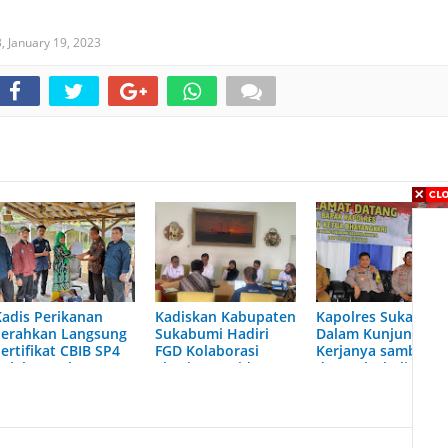
3,
January 19, 2023
Kadis Perikanan
Kadiskan Kabupaten
Kapolres Sukabum
Serahkan Langsung
Sukabumi Hadiri
Dalam Kunjungan
ertifikat CBIB SP4
FGD Kolaborasi
Kerjanya sambangi
Pelaku Usaha
Ekosistem Bidang
dua Polsek di
Budidaya Ikan Skala
Perikanan
Wilayah
Mikro dan Kecil
Palabuhanratu