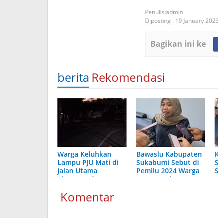
admin
Diposting :
19 January 202
Bagikan ini ke
berita
Rekomendasi
Warga Keluhkan
Bawaslu Kabupaten
Lampu PJU Mati di
Sukabumi Sebut di
Jalan Utama
Pemilu 2024 Warga
S
Simpang Tiga
Negara Asing (WNA)
Gunung Butak
Jangan Ada Pada
Komentar
Palabuhanratu
Daftar Hak Pilih