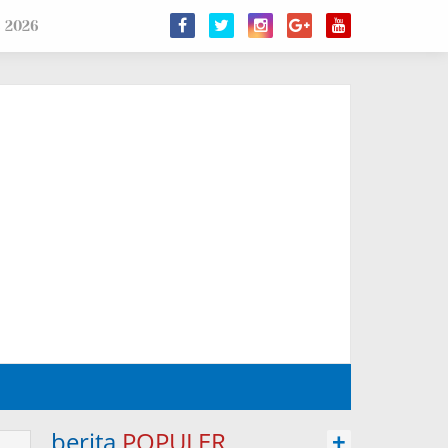
s 2026
berita
POPULER
+