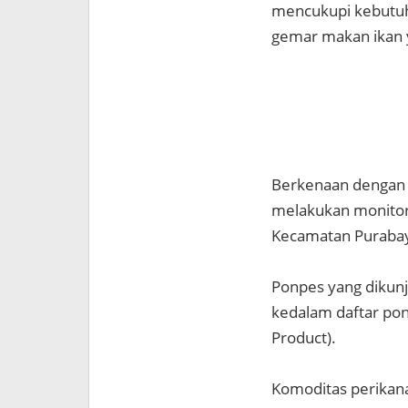
mencukupi kebutuh
gemar makan ikan y
Berkenaan dengan 
melakukan monitori
Kecamatan Puraba
Ponpes yang dikunj
kedalam daftar p
Product).
Komoditas perikana