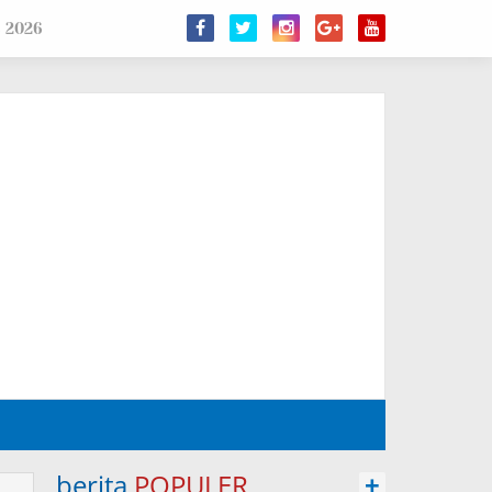
s 2026
berita
POPULER
+