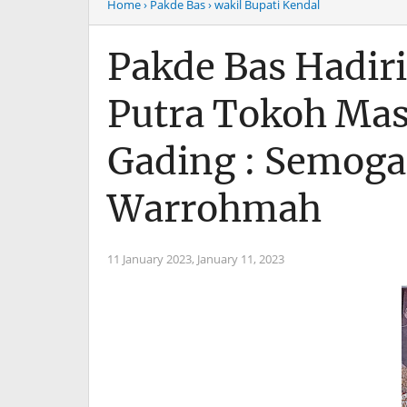
Home
› Pakde Bas
› wakil Bupati Kendal
Pakde Bas Hadir
Putra Tokoh Mas
Gading : Semog
Warrohmah
11 January 2023,
January 11, 2023