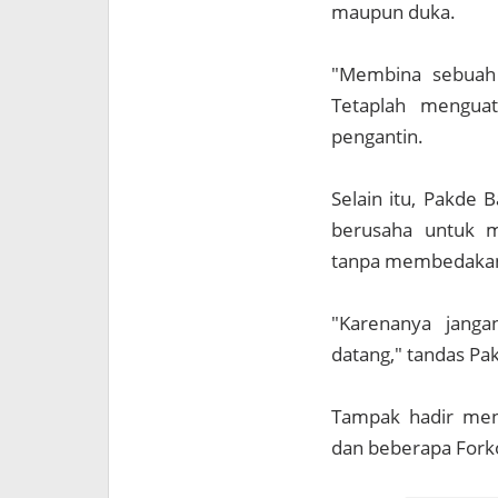
maupun duka.
"Membina sebuah t
Tetaplah mengua
pengantin.
Selain itu, Pakde
berusaha untuk m
tanpa membedaka
"Karenanya jang
datang," tandas Pa
Tampak hadir men
dan beberapa For