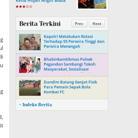
Kena Hujan Angin Biasa
Berita Terkini
Prev
Next
Kapolri Melakukan Rotasi
ng
Terhadap 55 Perwira Tinggi dan
Perwira Menengah
ul
di
Bhabinkamtibmas Polsek
Pegandon Sambangi Tokoh
bu
Masyarakat, Sosialisasi
Keamanan Jelang Pilkada 2024
Dandim Batang Genjot Fisik
Para Pemain Sepak Bola
ng
Kombat FC
+ Indeks Berita
B,
DI