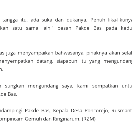
angga itu, ada suka dan dukanya. Penuh lika-likuny
tkan satu sama lain," pesan Pakde Bas pada ked
 Bas juga menyampaikan bahwasanya, pihaknya akan sela
enyempatkan datang, siapapun itu yang mengundan
n.
an sungkan mengundang saya, kami sempatkan unt
kde Bas.
dampingi Pakde Bas, Kepala Desa Poncorejo, Rusman
kompincam Gemuh dan Ringinarum. (RZM)