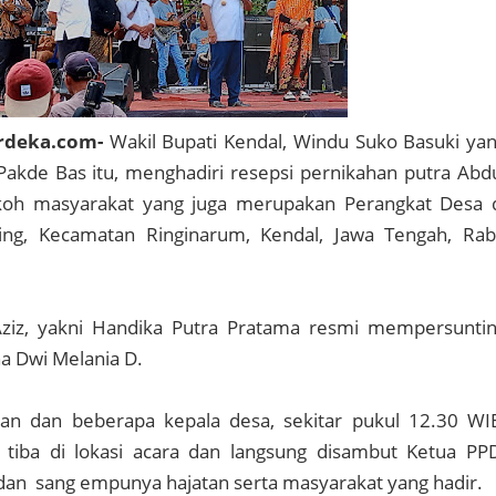
rdeka.com-
Wakil Bupati Kendal, Windu Suko Basuki ya
l Pakde Bas itu, menghadiri resepsi pernikahan putra Abd
okoh masyarakat yang juga merupakan Perangkat Desa 
ng, Kecamatan Ringinarum, Kendal, Jawa Tengah, Ra
Aziz, yakni Handika Putra Pratama resmi mempersunti
na Dwi Melania D.
n dan beberapa kepala desa, sekitar pukul 12.30 WI
iba di lokasi acara dan langsung disambut Ketua PP
dan sang empunya hajatan serta masyarakat yang hadir.