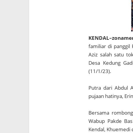
KENDAL–zoname
familiar di panggi
Aziz salah satu t
Desa Kedung Gadi
(11/1/23).
Putra dari Abdul 
pujaan hatinya, Eri
Bersama rombonga
Wabup Pakde Bas t
Kendal, Khuemedi 