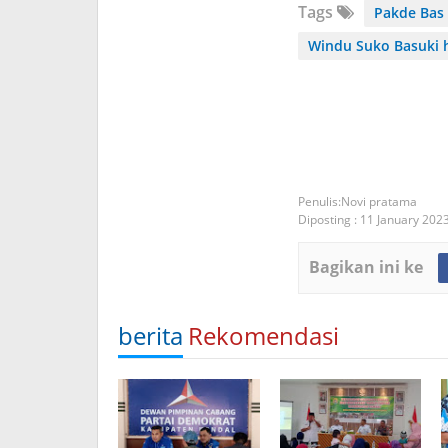
Tags
Pakde Bas
Windu Suko Basuki h
Novi pratama
Diposting :
11 January 202
Bagikan ini ke
berita
Rekomendasi