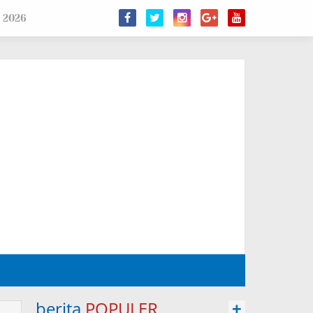
 2026
berita
POPULER
+