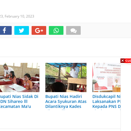
23,
February 10, 2023
Bupati Nias Sidak Di
Bupati Nias Hadiri
Disdukcapil Nias
DN Sihareo lll
Acara Syukuran Atas
Laksanakan PPPlK
Kecamatan Ma'u
Dilantiknya Kades
Kepada PNS Di
Sihareo lll
Lingkup Pemda Ni
Hilibadalu