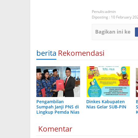
admin
Diposting :
10 February 20
Bagikan ini ke
berita
Rekomendasi
Pengambilan
Dinkes Kabupaten
Sumpah Janji PNS di
Nias Gelar SUB-PIN
S
Lingkup Pemda Nias
Tahun 2023
Komentar