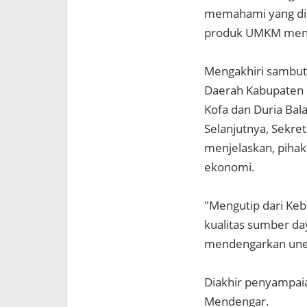
memahami yang dim
produk UMKM mendap
Mengakhiri sambut
Daerah Kabupaten N
Kofa dan Duria Bal
Selanjutnya, Sekret
menjelaskan, piha
ekonomi.
"Mengutip dari Keb
kualitas sumber d
mendengarkan uneg
Diakhir penyampai
Mendengar.