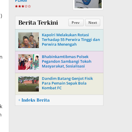
PDAM
)
Berita Terkini
Prev
Next
Kapolri Melakukan Rotasi
Terhadap 55 Perwira Tinggi dan
Perwira Menengah
n
Bhabinkamtibmas Polsek
Pegandon Sambangi Tokoh
Masyarakat, Sosialisasi
Keamanan Jelang Pilkada 2024
Dandim Batang Genjot Fisik
Para Pemain Sepak Bola
Kombat FC
,
+ Indeks Berita
k
n