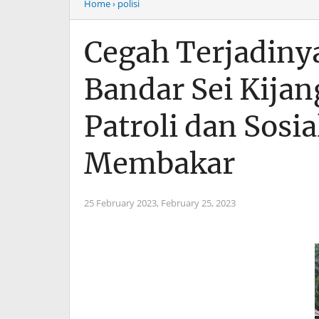
Home
› polisi
Cegah Terjadinya
Bandar Sei Kija
Patroli dan Sosi
Membakar
25 February 2023,
February 25, 2023