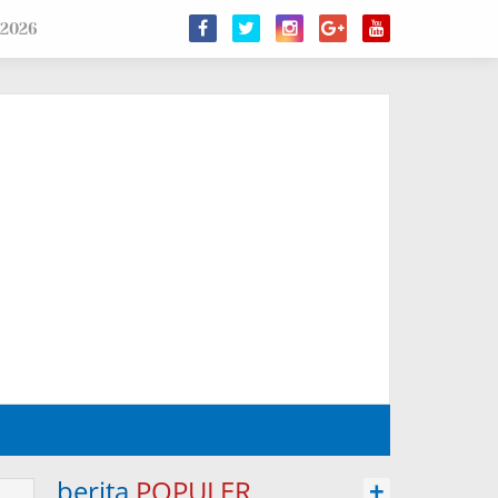
 2026
berita
POPULER
+