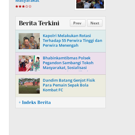
Masyarakat
Berita Terkini
Prev
Next
Kapolri Melakukan Rotasi
Terhadap 55 Perwira Tinggi dan
Perwira Menengah
Bhabinkamtibmas Polsek
Pegandon Sambangi Tokoh
Masyarakat, Sosialisasi
Keamanan Jelang Pilkada 2024
Dandim Batang Genjot Fisik
Para Pemain Sepak Bola
Kombat FC
+ Indeks Berita