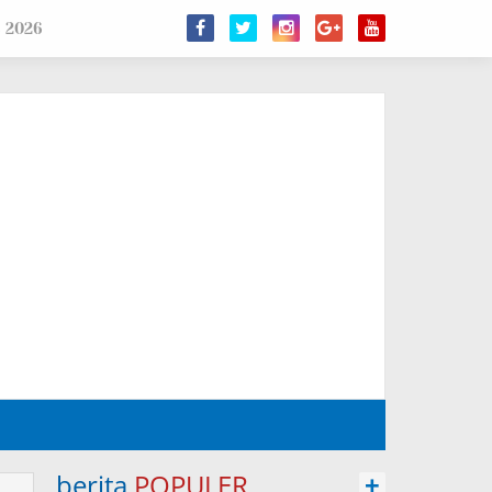
s 2026
berita
POPULER
+