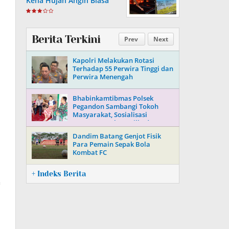
Kena Hujan Angin Biasa
Berita Terkini
Prev
Next
Kapolri Melakukan Rotasi
Terhadap 55 Perwira Tinggi dan
Perwira Menengah
Bhabinkamtibmas Polsek
Pegandon Sambangi Tokoh
Masyarakat, Sosialisasi
Keamanan Jelang Pilkada 2024
Dandim Batang Genjot Fisik
Para Pemain Sepak Bola
Kombat FC
+ Indeks Berita
n