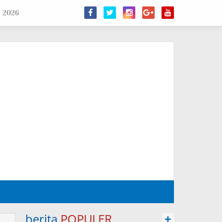
s 2026
berita
POPULER
+