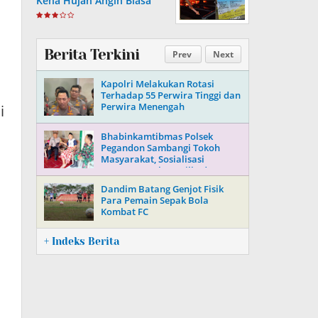
Kena Hujan Angin Biasa
Berita Terkini
Prev
Next
,
Kapolri Melakukan Rotasi
Terhadap 55 Perwira Tinggi dan
Perwira Menengah
i
Bhabinkamtibmas Polsek
Pegandon Sambangi Tokoh
Masyarakat, Sosialisasi
Keamanan Jelang Pilkada 2024
Dandim Batang Genjot Fisik
Para Pemain Sepak Bola
Kombat FC
+ Indeks Berita