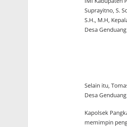
IMI Kabupaten P
Suprayitno, S. 
S.H., M.H, Kepa
Desa Genduang Sy
Selain itu, Tom
Desa Genduang 
Kapolsek Pangka
memimpin penga