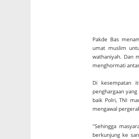
Pakde Bas menamba
umat muslim unt
wathaniyah. Dan m
menghormati anta
Di kesempatan i
penghargaan yang t
baik Polri, TNI ma
mengawal pergerak
"Sehingga masyar
berkunjung ke sa