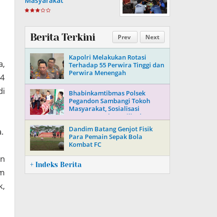
Masyarakat
Berita Terkini
Prev
Next
Kapolri Melakukan Rotasi
a,
Terhadap 55 Perwira Tinggi dan
Perwira Menengah
44
di
Bhabinkamtibmas Polsek
Pegandon Sambangi Tokoh
Masyarakat, Sosialisasi
Keamanan Jelang Pilkada 2024
Dandim Batang Genjot Fisik
a.
Para Pemain Sepak Bola
Kombat FC
an
+ Indeks Berita
am
k,