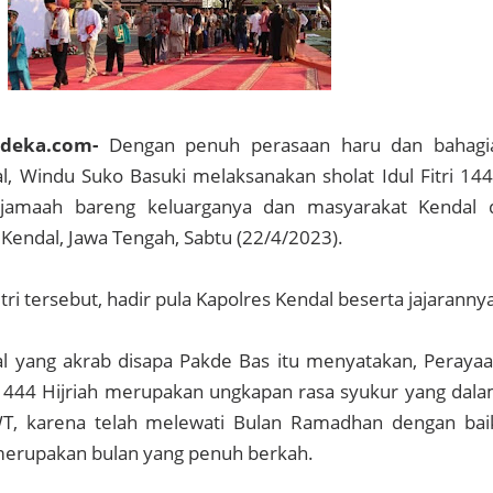
rdeka.com-
Dengan penuh perasaan haru dan bahagi
l, Windu Suko Basuki melaksanakan sholat Idul Fitri 14
erjamaah bareng keluarganya dan masyarakat Kendal 
endal, Jawa Tengah, Sabtu (22/4/2023).
itri tersebut, hadir pula Kapolres Kendal beserta jajaranny
al yang akrab disapa Pakde Bas itu menyatakan, Peraya
l 1444 Hijriah merupakan ungkapan rasa syukur yang dal
WT, karena telah melewati Bulan Ramadhan dengan bai
 merupakan bulan yang penuh berkah.