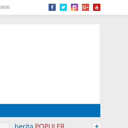
 2026
berita
POPULER
+