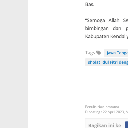
Bas.
“Semoga Allah S
bimbingan dan p
Kabupaten Kendal y
Tags
Jawa Teng
sholat idul Fitri de
Novi pratama
Diposting :
22 April 2023,
A
Bagikan ini ke