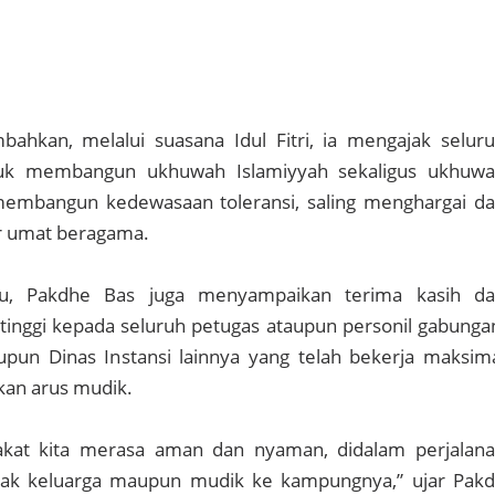
hkan, melalui suasana Idul Fitri, ia mengajak selur
uk membangun ukhuwah Islamiyyah sekaligus ukhuw
embangun kedewasaan toleransi, saling menghargai d
r umat beragama.
tu, Pakdhe Bas juga menyampaikan terima kasih d
inggi kepada seluruh petugas ataupun personil gabunga
upun Dinas Instansi lainnya yang telah bekerja maksim
an arus mudik.
akat kita merasa aman dan nyaman, didalam perjalan
nak keluarga maupun mudik ke kampungnya,” ujar Pak