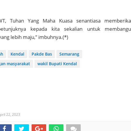
WT, Tuhan Yang Maha Kuasa senantiasa memberik
etunjuknya kepada kita sekalian untuk membang
ang lebih maju,” imbuhnya.(*)
ah
Kendal
Pakde Bas
Semarang
ngan masyarakat
wakil Bupati Kendal
pril 22, 2023