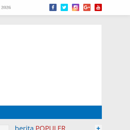
 2026
berita
POPULER
+