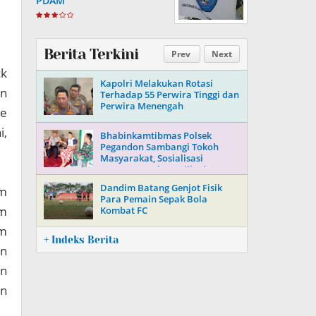
PDAM
Berita Terkini
Prev
Next
ck
Kapolri Melakukan Rotasi
an
Terhadap 55 Perwira Tinggi dan
Perwira Menengah
de
i,
Bhabinkamtibmas Polsek
Pegandon Sambangi Tokoh
Masyarakat, Sosialisasi
Keamanan Jelang Pilkada 2024
Dandim Batang Genjot Fisik
im
Para Pemain Sepak Bola
em
Kombat FC
im
+ Indeks Berita
an
an
an