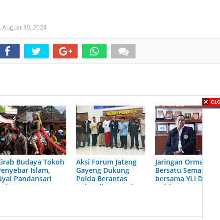
,
August 30, 2024
Kirab Budaya Tokoh
Aksi Forum Jateng
Jaringan Ormas
Penyebar Islam,
Gayeng Dukung
Bersatu Semarang
Nyai Pandansari
Polda Berantas
bersama YLI Doron
Boja
Pekat di Jateng dan
Polri Berantas Pek
Semarang
di Bulan Ramadha