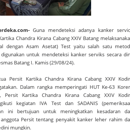
erdeka.com-
Guna mendeteksi adanya kanker servi
t Kartika Chandra Kirana Cabang XXIV Batang melaksanak
ual dengan Asam Asetat) Test yaitu salah satu meto
digunakan untuk mendeteksi kanker serviks secara din
smas Batang I. Kamis (29/08/24).
etua Persit Kartika Chandra Kirana Cabang XXIV Kod
atakan. Dalam rangka memperingati HUT Ke-63 Kor
, Persit Kartika Chandra Kirana Cabang XXIV Kod
gikuti kegiatan IVA Test dan SADANIS (pemeriksa
tan ini bertujuan untuk meningkatkan kesadaran d
anggota Persit tentang penyakit kanker leher rahim d
dini mungkin.