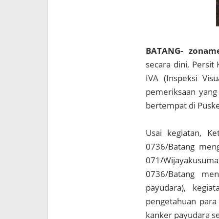
BATANG- zonam
secara dini, Persi
IVA (Inspeksi Vis
pemeriksaan yang 
bertempat di Puske
Usai kegiatan, K
0736/Batang meng
071/Wijayakusuma
0736/Batang men
payudara), kegia
pengetahuan para 
kanker payudara se