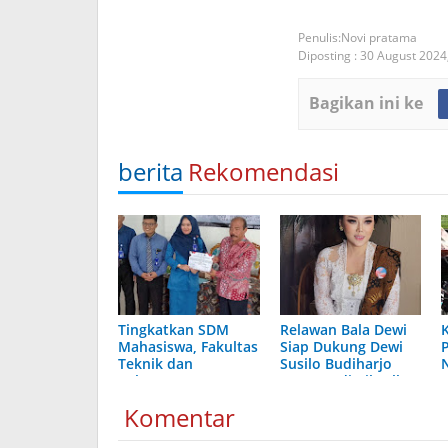
Novi pratama
Diposting :
30 August 2024
Bagikan ini ke
berita
Rekomendasi
Tingkatkan SDM
Relawan Bala Dewi
Mahasiswa, Fakultas
Siap Dukung Dewi
Teknik dan
Susilo Budiharjo
Rekayasa UNISS
Menang di Pilwalkot
Kendal
Semarang
Komentar
Tandatangani
Kerjasama dengan