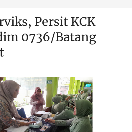
viks, Persit KCK
dim 0736/Batang
t