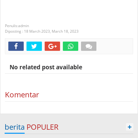
admin
Diposting :
18 March 2023,
March 18, 2023
No related post available
Komentar
berita
POPULER
+