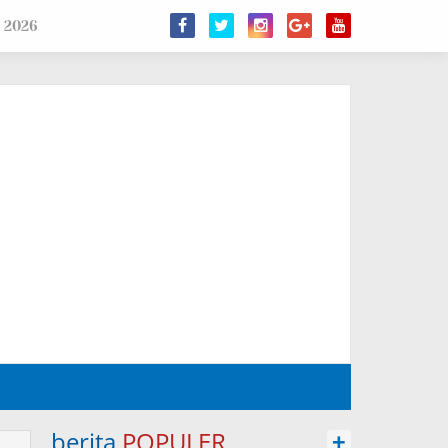
 2026
berita
POPULER
+