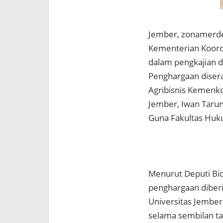
Jember, zonamerde
Kementerian Koord
dalam pengkajian da
Penghargaan disera
Agribisnis Kemenk
Jember, Iwan Tarun
Guna Fakultas Huku
Menurut Deputi Bid
penghargaan diberik
Universitas Jember
selama sembilan ta