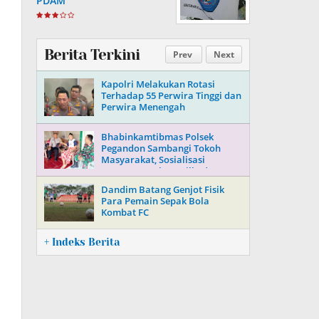
PDAM
Berita Terkini
Prev
Next
Kapolri Melakukan Rotasi
Terhadap 55 Perwira Tinggi dan
Perwira Menengah
Bhabinkamtibmas Polsek
Pegandon Sambangi Tokoh
Masyarakat, Sosialisasi
Keamanan Jelang Pilkada 2024
Dandim Batang Genjot Fisik
Para Pemain Sepak Bola
Kombat FC
+ Indeks Berita