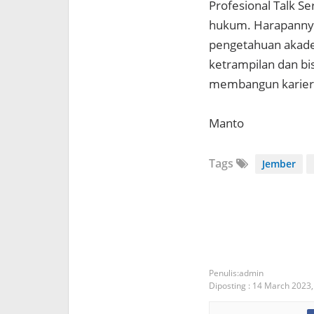
Profesional Talk S
hukum. Harapannya
pengetahuan akade
ketrampilan dan bi
membangun karier
Manto
Tags
Jember
admin
Diposting :
14 March 2023