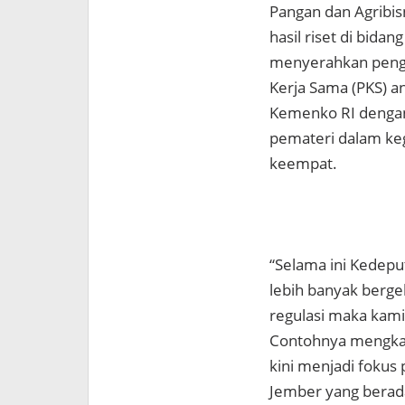
Pangan dan Agribi
hasil riset di bida
menyerahkan pengh
Kerja Sama (PKS) a
Kemenko RI dengan
pemateri dalam keg
keempat.
“Selama ini Kedepu
lebih banyak berge
regulasi maka kam
Contohnya mengkaji
kini menjadi fokus
Jember yang berada